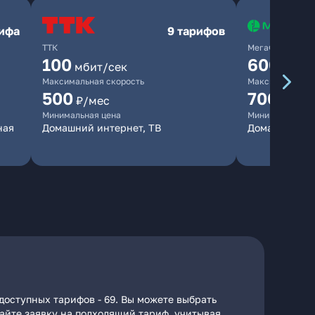
рифа
9 тарифов
ТТК
МегаФон
100
600
мбит/сек
мбит/
Максимальная скорость
Максимальная 
500
700
₽/мес
₽/мес
Минимальная цена
Минимальная ц
ная
Домашний интернет, ТВ
Домашний ин
доступных тарифов - 69. Вы можете выбрать
дайте заявку на подходящий тариф, учитывая