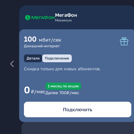
МегаФон
Минимум
100
мбит/сек
Домашний интернет
Детали
Подключение
Скидка только для новых абонентов.
1 месяц по акции
0
₽/мес
Далее
700
₽/мес
Подключить