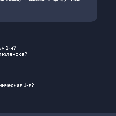
я 1-я?
Смоленске?
мическая 1-я?