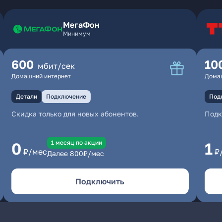
МегаФон
Минимум
600
10
мбит/сек
Домашний интернет
Дома
Детали
Подключение
Под
Скидка только для новых абонентов.
Под
1 месяц по акции
0
1
₽/мес
₽
Далее
800
₽/мес
Подключить