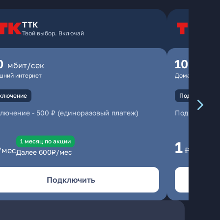
ТТК
Т
Твой выбор. Включай
Т
0
100
мбит/сек
мбит
шний интернет
Домашний инте
ключение
Подключение
ключение
-
500 ₽ (единоразовый платеж)
Подключени
1 месяц по акции
1 
1
/мес
₽/мес
Далее
600
₽/мес
Да
Подключить