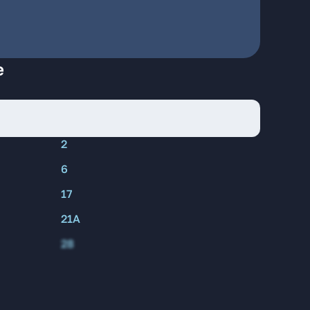
е
2
6
17
21А
28