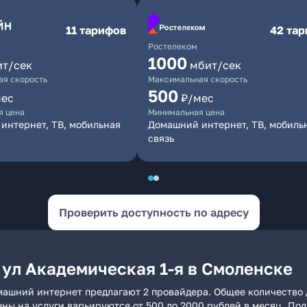
11 тарифов
42 та
Ростелеком
1000
ит/сек
мбит/сек
я скорость
Максимальная скорость
500
мес
₽/мес
я цена
Минимальная цена
интернет, ТВ, мобильная
Домашний интернет, ТВ, мобиль
связь
Проверить доступность по адресу
 ул Академическая 1-я в Смоленске
омашний интернет предлагают 2 провайдера. Общее количество 
ены на услуги варьируются от 500 до 2000 рублей в месяц. По