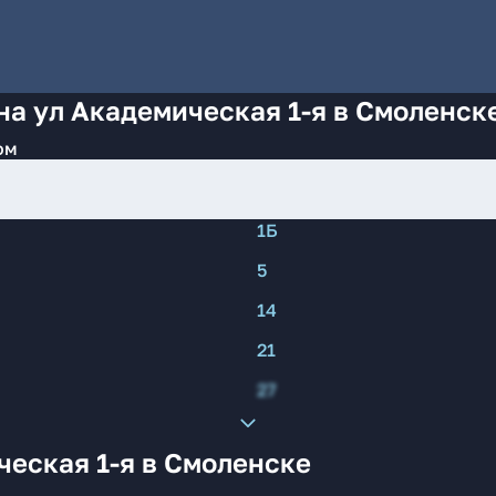
на ул Академическая 1-я в Смоленск
ом
1Б
5
14
21
27
еская 1-я в Смоленске