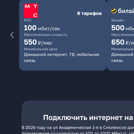
6 тарифов
МТС
билайн
100
500
мбит/сек
мб
Максимальная скорость
Максимальна
550
650
₽/мес
₽/
Минимальная цена
Минимальна
Домашний интернет, ТВ, мобильная
Домашний 
связь
связь
Подключить интернет на
В 2026 году на ул Академическая 1-я в Смоленске д
подключение со скоростью от 100 до 1000 Мбит/с. Ц