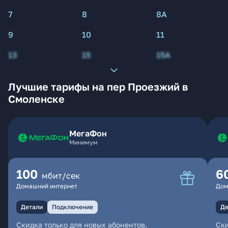
7
8
8А
9
10
11
13
15
15А
Лучшие тарифы на пер Проезжий в
Смоленске
МегаФон
Минимум
100
6
мбит/сек
Домашний интернет
Дом
Детали
Подключение
Де
Скидка только для новых абонентов.
Ски