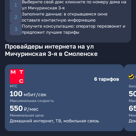
Выберите свой дом: кликните по номеру дома на
ул Мичуринская 3-я
Заполните данные: в открывшемся окне
оставьте контактную информацию
Получите консультацию: оператор перезвонит и
предложит лучшие тарифы
Провайдеры интернета на ул
Мичуринская 3-я в Смоленске
6 тарифов
МТС
бил
100
5
мбит/сек
Максимальная скорость
Мак
550
6
₽/мес
Минимальная цена
Мин
Домашний интернет, ТВ, мобильная связь
Дом