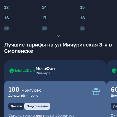
13
14
15
16
17
18
19
20
21
Лучшие тарифы на ул Мичуринская 3-я в
Смоленске
МегаФон
Минимум
100
6
мбит/сек
Домашний интернет
Дом
Детали
Подключение
Де
Скидка только для новых абонентов.
Ски