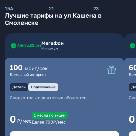
15А
21
23
Лучшие тарифы на ул Кашена в
Смоленске
МегаФон
Минимум
100
6
мбит/сек
Домашний интернет
Дом
Детали
Подключение
Де
Скидка только для новых абонентов.
Ски
1 месяц по акции
0
0
₽/мес
Далее
700
₽/мес