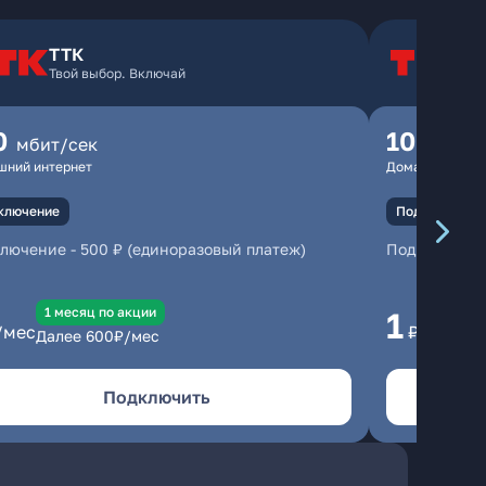
ТТК
Т
Твой выбор. Включай
Т
0
100
мбит/сек
мбит
шний интернет
Домашний инте
ключение
Подключение
ключение
-
500 ₽ (единоразовый платеж)
Подключени
1 месяц по акции
1 
1
/мес
₽/мес
Далее
600
₽/мес
Да
Подключить