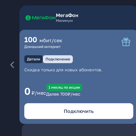
МегаФон
Минимум
100
мбит/сек
Домашний интернет
Детали
Подключение
Скидка только для новых абонентов.
1 месяц по акции
0
₽/мес
Далее
700
₽/мес
Подключить