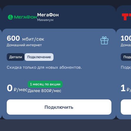
МегаФон
Минимум
600
10
мбит/сек
Домашний интернет
Дома
Детали
Подключение
Под
Скидка только для новых абонентов.
Под
1 месяц по акции
0
1
₽/мес
₽
Далее
800
₽/мес
Подключить