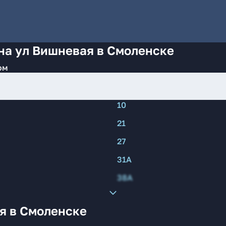
на ул Вишневая в Смоленске
ом
10
21
27
31А
38А
я в Смоленске