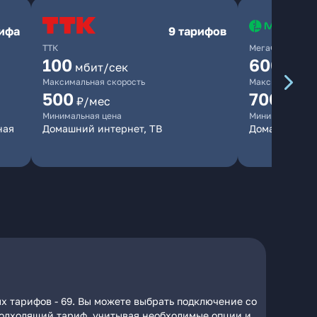
рифа
9 тарифов
ТТК
МегаФон
100
600
мбит/сек
мбит/
Максимальная скорость
Максимальная 
500
700
₽/мес
₽/мес
Минимальная цена
Минимальная ц
ная
Домашний интернет, ТВ
Домашний ин
х тарифов - 69. Вы можете выбрать подключение со
 подходящий тариф, учитывая необходимые опции и