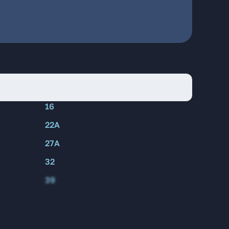
16
22А
27А
32
39