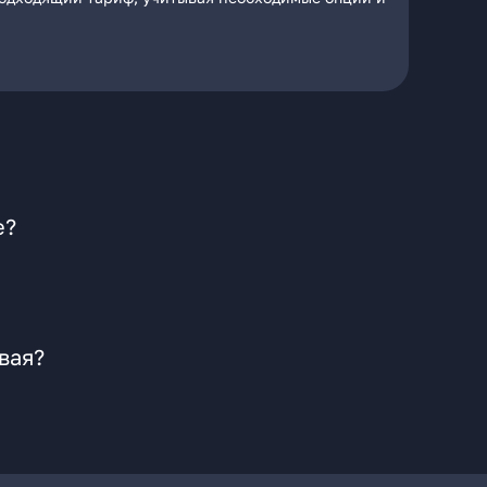
е?
вая?