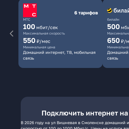
6 тарифов
МТС
билайн
100
500
мбит/сек
мб
Максимальная скорость
Максимальна
550
650
₽/мес
₽/
Минимальная цена
Минимальна
Домашний интернет, ТВ, мобильная
Домашний 
связь
связь
Подключить интернет на
В 2026 году на ул Вишневая в Смоленске домашний и
скоростью от 100 до 1000 Мбит/с. Цены на услуги в