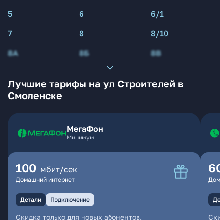
5
6
6/1
7
8
8/10
8А
8Б
8В
Лучшие тарифы на ул Строителей в
Смоленске
МегаФон
Минимум
100
6
мбит/сек
Домашний интернет
Дом
Детали
Подключение
Де
Скидка только для новых абонентов.
Ски