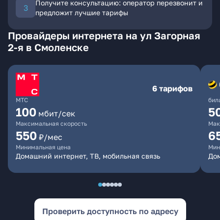
Получите консультацию: оператор перезвонит и
предложит лучшие тарифы
Провайдеры интернета на ул Загорная
2-я в Смоленске
6 тарифов
МТС
бил
100
5
мбит/сек
Максимальная скорость
Мак
550
6
₽/мес
Минимальная цена
Мин
Домашний интернет, ТВ, мобильная связь
Дом
Проверить доступность по адресу