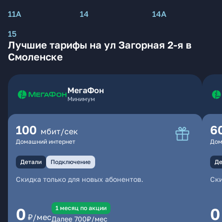
11А
14
14А
15
Лучшие тарифы на ул Загорная 2-я в
Смоленске
МегаФон
Минимум
100
6
мбит/сек
Домашний интернет
Дом
Детали
Подключение
Де
Скидка только для новых абонентов.
Ски
1 месяц по акции
0
0
₽/мес
Далее
700
₽/мес