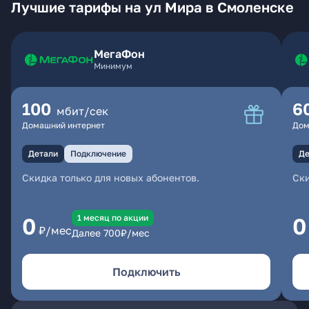
Лучшие тарифы на ул Мира в Смоленске
МегаФон
Минимум
100
6
мбит/сек
Домашний интернет
Дом
Детали
Подключение
Де
Скидка только для новых абонентов.
Ски
1 месяц по акции
0
0
₽/мес
Далее
700
₽/мес
Подключить