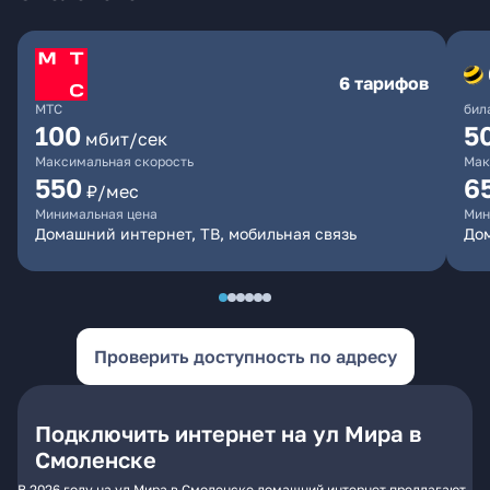
6 тарифов
МТС
бил
100
5
мбит/сек
Максимальная скорость
Мак
550
6
₽/мес
Минимальная цена
Мин
Домашний интернет, ТВ, мобильная связь
Дом
Проверить доступность по адресу
Подключить интернет на ул Мира в
Смоленске
В 2026 году на ул Мира в Смоленске домашний интернет предлагают