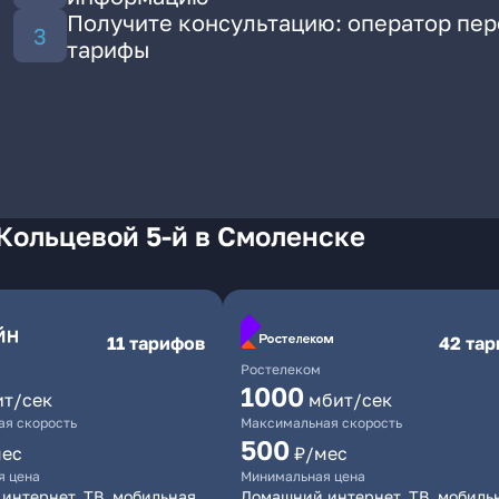
Получите консультацию: оператор пе
тарифы
Кольцевой 5-й в Смоленске
11 тарифов
42 та
Ростелеком
1000
ит/сек
мбит/сек
я скорость
Максимальная скорость
500
мес
₽/мес
я цена
Минимальная цена
интернет, ТВ, мобильная
Домашний интернет, ТВ, мобиль