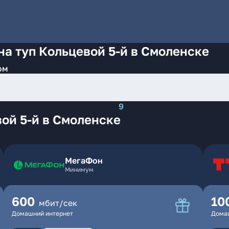
на туп Кольцевой 5-й в Смоленске
ом
9
ой 5-й в Смоленске
МегаФон
Минимум
600
10
мбит/сек
Домашний интернет
Дома