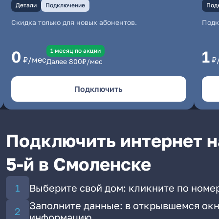
Детали
Подключение
Под
Скидка только для новых абонентов.
Под
1 месяц по акции
0
1
₽/мес
₽
Далее
800
₽/мес
Подключить
Подключить интернет н
5-й в Смоленске
Выберите свой дом: кликните по номер
Заполните данные: в открывшемся окн
информацию