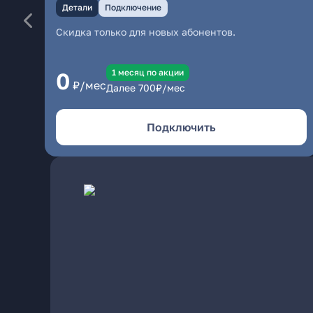
Детали
Подключение
Скидка только для новых абонентов.
1 месяц по акции
0
₽/мес
Далее
700
₽/мес
Подключить