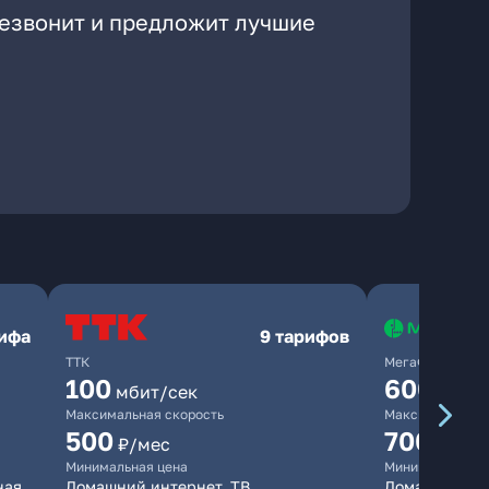
резвонит и предложит лучшие
рифа
9 тарифов
ТТК
МегаФон
100
600
мбит/сек
мбит/
Максимальная скорость
Максимальная 
500
700
₽/мес
₽/мес
Минимальная цена
Минимальная ц
ная
Домашний интернет, ТВ
Домашний ин