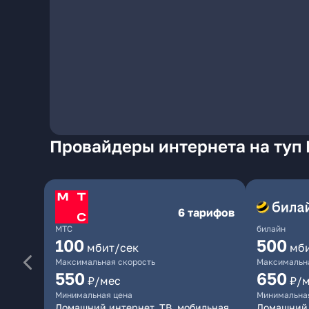
Провайдеры интернета на туп 
6 тарифов
МТС
билайн
100
500
мбит/сек
мб
Максимальная скорость
Максимальна
550
650
₽/мес
₽/
Минимальная цена
Минимальна
Домашний интернет, ТВ, мобильная
Домашний 