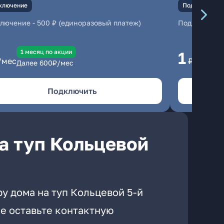
ключение
Подключение
ключение
-
500 ₽ (единоразовый платеж)
Подключени
1 месяц по акции
1 
1
/мес
₽/мес
Далее
600
₽/мес
Да
Подключить
а туп Кольцевой
у дома на туп Кольцевой 5-й
е оставьте контактную