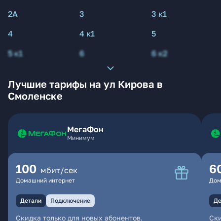
2А
3
3 к1
4
4 к1
5
5 к1
6
6 к2
Лучшие тарифы на ул Кирова в
Смоленске
МегаФон
Минимум
100
6
мбит/сек
Домашний интернет
Дом
Детали
Подключение
Де
Скидка только для новых абонентов.
Ски