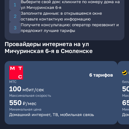
Выберите свой дом: кликните по номеру дома на
ул Мичуринская 6-я
Заполните данные: в открывшемся окне
оставьте контактную информацию
Получите консультацию: оператор перезвонит и
предложит лучшие тарифы
Провайдеры интернета на ул
Мичуринская 6-я в Смоленске
6 тарифов
МТС
бил
100
5
мбит/сек
Максимальная скорость
Мак
550
6
₽/мес
Минимальная цена
Мин
Домашний интернет, ТВ, мобильная связь
Дом