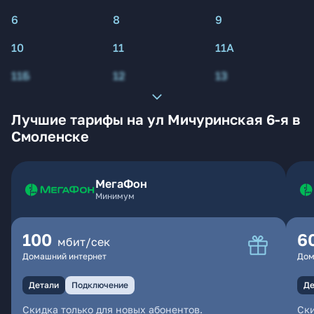
6
8
9
10
11
11А
11Б
12
13
Лучшие тарифы на ул Мичуринская 6-я в
Смоленске
МегаФон
Минимум
100
6
мбит/сек
Домашний интернет
Дом
Детали
Подключение
Де
Скидка только для новых абонентов.
Ски