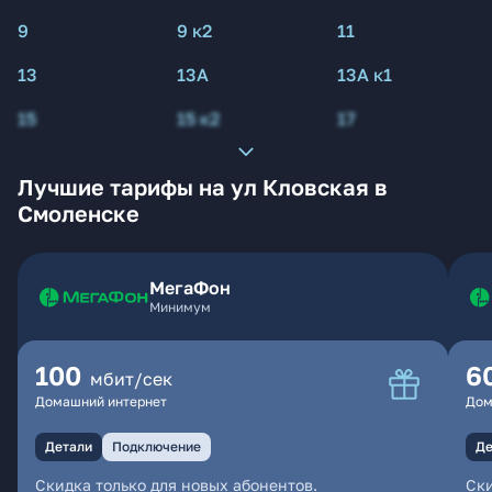
9
9 к2
11
13
13А
13А к1
15
15 к2
17
Лучшие тарифы на ул Кловская в
Смоленске
МегаФон
Минимум
100
6
мбит/сек
Домашний интернет
Дом
Детали
Подключение
Де
Скидка только для новых абонентов.
Ски